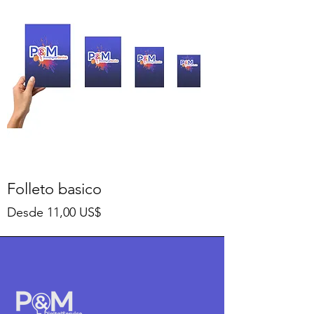
Folleto basico
Precio de oferta
Desde
11,00 US$