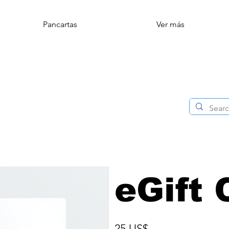
Pancartas
Ver más
eGift 
25 US$