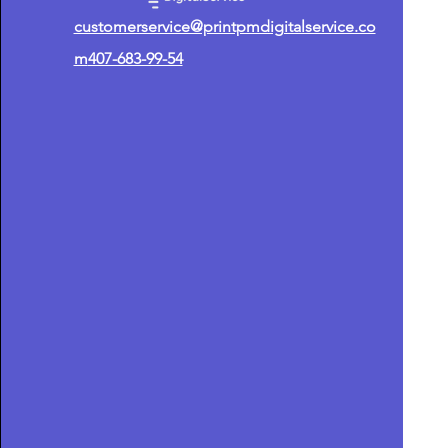
customerservice@printpmdigitalservice.co
m
407-683-99-54